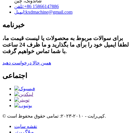
شاندونگ، چین
‎+86 15866147886‎
تلفن:
kxdmachine@gmail.com
ایمیل:
خبرنامه
برای سوالات مربوط به محصولات یا لیست قیمت ما،
لطفا ایمیل خود را برای ما بگذارید و ما ظرف 24 ساعت
با شما تماس خواهیم گرفت.
همین حالا درخواست دهید
اجتماعی
© کپی‌رایت - ۲۰۱۰-۲۰۲۳: تمامی حقوق محفوظ است.
نقشه سایت
وبلاگ برتر