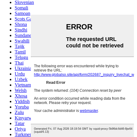
Slovenian
Somali
Samoan
Scots Gaelic
Shona
Sindhi
Sundanese
Swahili
Tajik
Tamil
Telugu
Thai
Ukrainian
Urdu
Uzbek
Vietnamese
Welsh
Xhosa
Yiddish
Yoruba
Zulu
Kinyarwanda
Tatar
Oriya
Turkmen