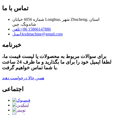
تماس با ما
شماره 6056 خیابان Longhua، شهر Zhucheng، استان
شاندونگ، چین
‎+86 15866147886‎
تلفن:
kxdmachine@gmail.com
ایمیل:
خبرنامه
برای سوالات مربوط به محصولات یا لیست قیمت ما،
لطفا ایمیل خود را برای ما بگذارید و ما ظرف 24 ساعت
با شما تماس خواهیم گرفت.
همین حالا درخواست دهید
اجتماعی